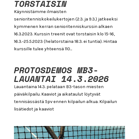
TORSTAISIN
Käynnistämme ilmaisten
senioritenniskokeilukertojen (2.3. ja 9.3.) jatkeeksi
kymmenen kerran senioritenniskurssin alkaen
16.3.2023. Kurssin treenit ovat torstaisin klo 15-16,
16.3.-25.5.2023 (helatorstaina 18.3. ei tuntia). Hintaa
kurssille tulee yhteensä 110...
PROTOSDEMOS MB3-
LAUANTAI 14.3.2026
Lauantaina 14.3. pelataan B3-tason miesten
päiväkilpailu. Kaaviot ja aikataulut löytyvät
tennisässästä 5pv ennen kilpailun alkua. Kilpailun
lisätiedot ja kaaviot