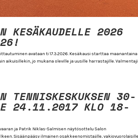
EN KESÄKAUDELLE 2026
026!
ttautuminen avataan ti 17.3.2026. Kesäkausi starttaa maanantaina 
n aikuisillekin, jo mukana oleville ja uusille harrastajille. Valmentaj
ON TENNISKESKUKSEN 30-
PE 24.11.2017 KLO 18-
aaran ja Patrik Niklas-Salmisen näytösottelu Salon
älkeen. Sisäänpääsy ilmainen osakkeenomistajille, vakiovuorolaisill