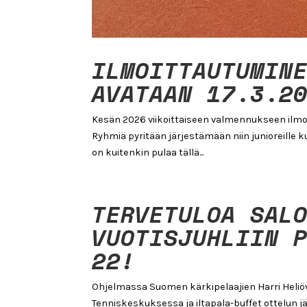
ILMOITTAUTUMIN
AVATAAN 17.3.2
Kesän 2026 viikoittaiseen valmennukseen ilmoi
Ryhmiä pyritään järjestämään niin junioreille kui
on kuitenkin pulaa tällä...
TERVETULOA SAL
VUOTISJUHLIIN 
22!
Ohjelmassa Suomen kärkipelaajien Harri Heliöv
Tenniskeskuksessa ja iltapala-buffet ottelun j