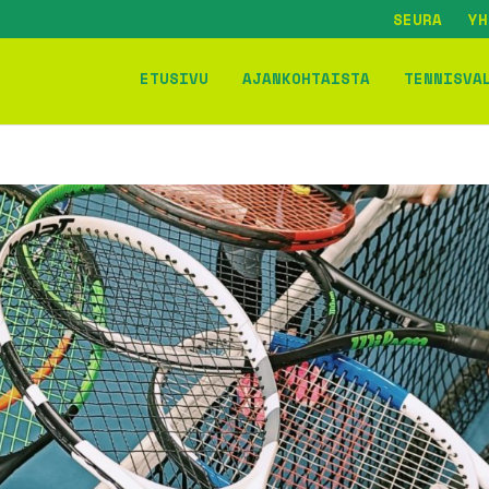
SEURA
YH
ETUSIVU
AJANKOHTAISTA
TENNISVA