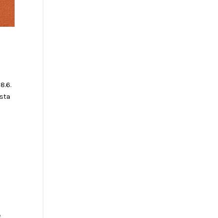
8.6.
ista
e